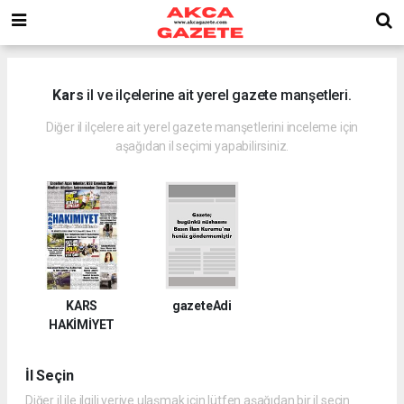
Kars
il ve ilçelerine ait yerel gazete manşetleri.
Diğer il ilçelere ait yerel gazete manşetlerini inceleme için
aşağıdan il seçimi yapabilirsiniz.
KARS
gazeteAdi
HAKİMİYET
İl Seçin
Diğer il ile ilgili veriye ulaşmak için lütfen aşağıdan bir il seçin