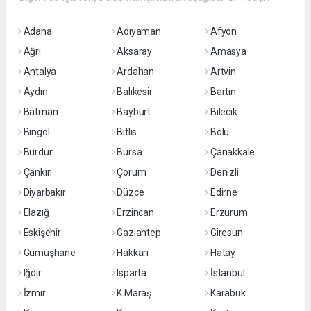
Adana
Adıyaman
Afyon
Ağrı
Aksaray
Amasya
Antalya
Ardahan
Artvin
Aydın
Balıkesir
Bartın
Batman
Bayburt
Bilecik
Bingöl
Bitlis
Bolu
Burdur
Bursa
Çanakkale
Çankırı
Çorum
Denizli
Diyarbakır
Düzce
Edirne
Elazığ
Erzincan
Erzurum
Eskişehir
Gaziantep
Giresun
Gümüşhane
Hakkari
Hatay
Iğdır
Isparta
İstanbul
İzmir
K.Maraş
Karabük