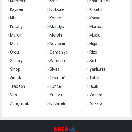
Karaman
Kars
Kastamonu
Kayseri
Kırıkkale
Kırşehir
Kilis
Kocaeli
Konya
Kütahya
Malatya
Manisa
Mardin
Mersin
Muğla
Muş
Nevşehir
Niğde
Ordu
Osmaniye
Rize
Sakarya
Samsun
Siirt
Sinop
Sivas
Şanlıurfa
Şırnak
Tekirdağ
Tokat
Trabzon
Tunceli
Uşak
Van
Yalova
Yozgat
Zonguldak
Kırklareli
Ankara