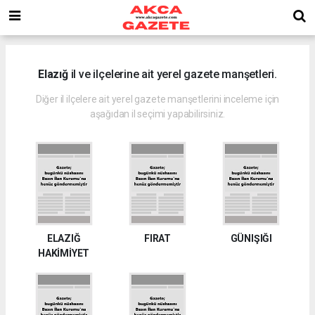
Elazığ
il ve ilçelerine ait yerel gazete manşetleri.
Diğer il ilçelere ait yerel gazete manşetlerini inceleme için
aşağıdan il seçimi yapabilirsiniz.
ELAZIĞ
FIRAT
GÜNIŞIĞI
HAKİMİYET