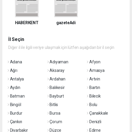
HABERKENT
gazeteAdi
İl Seçin
Diğer il ile ilgili veriye ulaşmak için lütfen aşağıdan bir il seçin
Adana
Adıyaman
Afyon
Ağrı
Aksaray
Amasya
Antalya
Ardahan
Artvin
Aydın
Balıkesir
Bartın
Batman
Bayburt
Bilecik
Bingöl
Bitlis
Bolu
Burdur
Bursa
Çanakkale
Çankırı
Çorum
Denizli
Diyarbakır
Düzce
Edirne