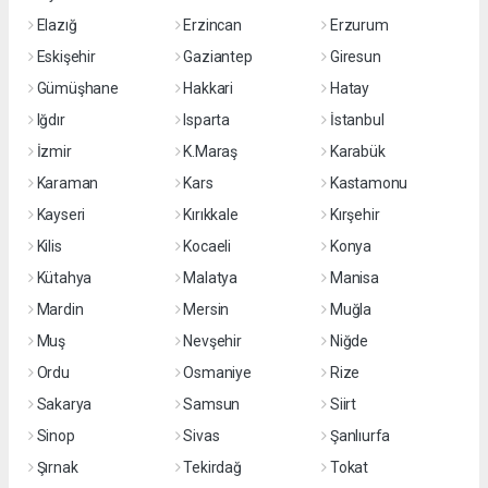
Elazığ
Erzincan
Erzurum
Eskişehir
Gaziantep
Giresun
Gümüşhane
Hakkari
Hatay
Iğdır
Isparta
İstanbul
İzmir
K.Maraş
Karabük
Karaman
Kars
Kastamonu
Kayseri
Kırıkkale
Kırşehir
Kilis
Kocaeli
Konya
Kütahya
Malatya
Manisa
Mardin
Mersin
Muğla
Muş
Nevşehir
Niğde
Ordu
Osmaniye
Rize
Sakarya
Samsun
Siirt
Sinop
Sivas
Şanlıurfa
Şırnak
Tekirdağ
Tokat