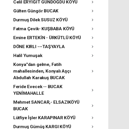
Celil ERYİĞİT GÜNDOĞDU KÖYÜ
Gülten Güngör BUCAK
Durmuş Dilek SUSUZ KÖYÜ
Fatma Çevik- KUŞBABA KÖYÜ
Emine ERTEKİN - ÜRKÜTLÜ KÖYÜ
DÖNE KIRLI ---TAŞYAYLA
Halil Yumuşak
Konya"dan gelme, Fatih
mahallesinden, Konyalı Aşçı
Abdullah Karakuş BUCAK
Feride Evecek -- BUCAK
YENİMAHALLE
Mehmet SANCAR,- ELSAZIKÖYÜ
BUCAK
Lütfiye İşler KARAPINAR KÖYÜ
Durmuş Gümüş KARGI KÖYÜ