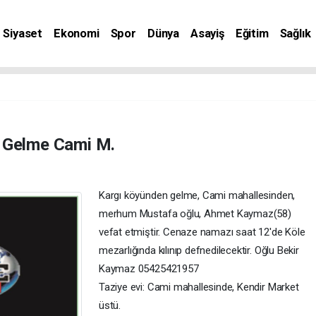
Siyaset
Ekonomi
Spor
Dünya
Asayiş
Eğitim
Sağlık
nat
Gelme Cami M.
Kargı köyünden gelme, Cami mahallesinden,
merhum Mustafa oğlu, Ahmet Kaymaz(58)
vefat etmiştir. Cenaze namazı saat 12'de Köle
mezarlığında kılınıp defnedilecektir. Oğlu Bekir
Kaymaz 05425421957
Taziye evi: Cami mahallesinde, Kendir Market
üstü.