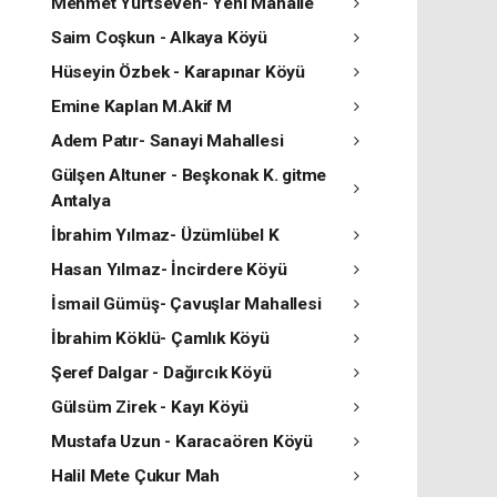
Mehmet Yurtseven- Yeni Mahalle
Saim Coşkun - Alkaya Köyü
Hüseyin Özbek - Karapınar Köyü
Emine Kaplan M.Akif M
Adem Patır- Sanayi Mahallesi
Gülşen Altuner - Beşkonak K. gitme
Antalya
İbrahim Yılmaz- Üzümlübel K
Hasan Yılmaz- İncirdere Köyü
İsmail Gümüş- Çavuşlar Mahallesi
İbrahim Köklü- Çamlık Köyü
Şeref Dalgar - Dağırcık Köyü
Gülsüm Zirek - Kayı Köyü
Mustafa Uzun - Karacaören Köyü
Halil Mete Çukur Mah