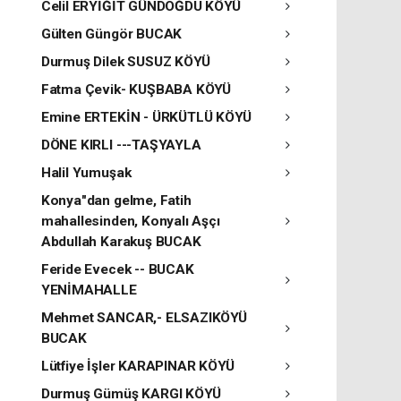
Celil ERYİĞİT GÜNDOĞDU KÖYÜ
Gülten Güngör BUCAK
Durmuş Dilek SUSUZ KÖYÜ
Fatma Çevik- KUŞBABA KÖYÜ
Emine ERTEKİN - ÜRKÜTLÜ KÖYÜ
DÖNE KIRLI ---TAŞYAYLA
Halil Yumuşak
Konya"dan gelme, Fatih
mahallesinden, Konyalı Aşçı
Abdullah Karakuş BUCAK
Feride Evecek -- BUCAK
YENİMAHALLE
Mehmet SANCAR,- ELSAZIKÖYÜ
BUCAK
Lütfiye İşler KARAPINAR KÖYÜ
Durmuş Gümüş KARGI KÖYÜ