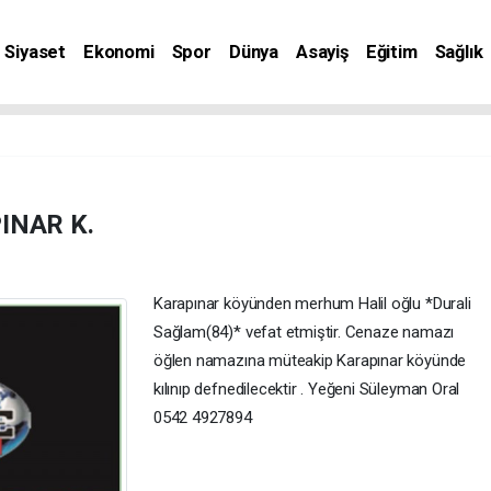
Siyaset
Ekonomi
Spor
Dünya
Asayiş
Eğitim
Sağlık
nat
INAR K.
Karapınar köyünden merhum Halil oğlu *Durali
Sağlam(84)* vefat etmiştir. Cenaze namazı
öğlen namazına müteakip Karapınar köyünde
kılınıp defnedilecektir . Yeğeni Süleyman Oral
0542 4927894