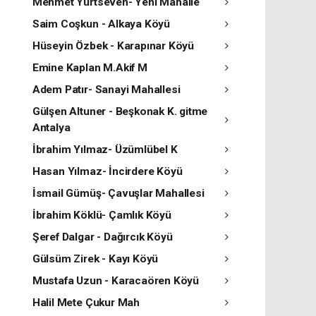
Mehmet Yurtseven- Yeni Mahalle
Saim Coşkun - Alkaya Köyü
Hüseyin Özbek - Karapınar Köyü
Emine Kaplan M.Akif M
Adem Patır- Sanayi Mahallesi
Gülşen Altuner - Beşkonak K. gitme
Antalya
İbrahim Yılmaz- Üzümlübel K
Hasan Yılmaz- İncirdere Köyü
İsmail Gümüş- Çavuşlar Mahallesi
İbrahim Köklü- Çamlık Köyü
Şeref Dalgar - Dağırcık Köyü
Gülsüm Zirek - Kayı Köyü
Mustafa Uzun - Karacaören Köyü
Halil Mete Çukur Mah