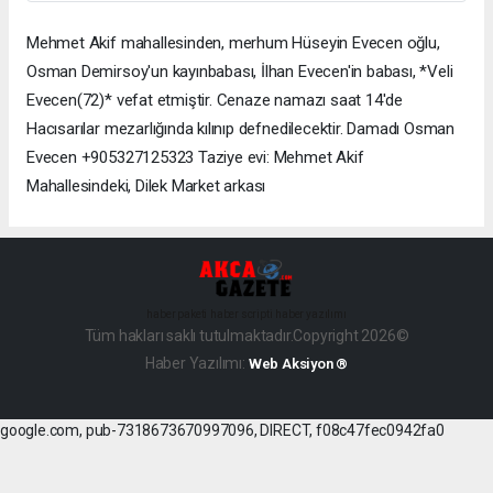
Mehmet Akif mahallesinden, merhum Hüseyin Evecen oğlu,
Osman Demirsoy'un kayınbabası, İlhan Evecen'in babası, *Veli
Evecen(72)* vefat etmiştir. Cenaze namazı saat 14'de
Hacısarılar mezarlığında kılınıp defnedilecektir. Damadı Osman
Evecen +905327125323 Taziye evi: Mehmet Akif
Mahallesindeki, Dilek Market arkası
haber paketi
haber scripti
haber yazılımı
Tüm hakları saklı tutulmaktadır.Copyright 2026©
Haber Yazılımı:
Web Aksiyon ®
google.com, pub-7318673670997096, DIRECT, f08c47fec0942fa0