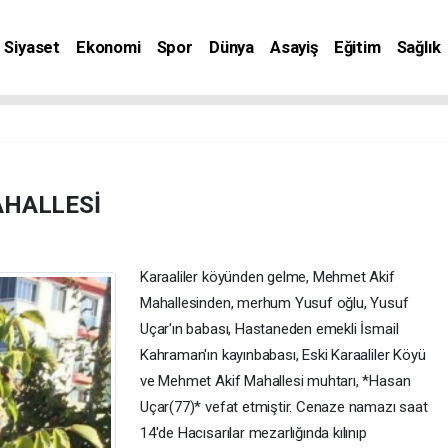
Siyaset
Ekonomi
Spor
Dünya
Asayiş
Eğitim
Sağlık
nat
AHALLESİ
Karaaliler köyünden gelme, Mehmet Akif
Mahallesinden, merhum Yusuf oğlu, Yusuf
Uçar'ın babası, Hastaneden emekli İsmail
Kahraman'ın kayınbabası, Eski Karaaliler Köyü
ve Mehmet Akif Mahallesi muhtarı, *Hasan
Uçar(77)* vefat etmiştir. Cenaze namazı saat
14'de Hacısarılar mezarlığında kılınıp