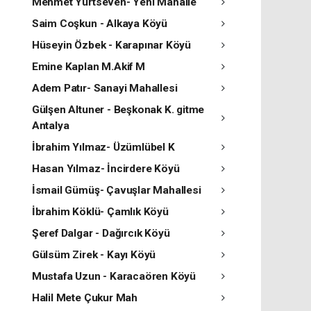
Mehmet Yurtseven- Yeni Mahalle
Saim Coşkun - Alkaya Köyü
Hüseyin Özbek - Karapınar Köyü
Emine Kaplan M.Akif M
Adem Patır- Sanayi Mahallesi
Gülşen Altuner - Beşkonak K. gitme
Antalya
İbrahim Yılmaz- Üzümlübel K
Hasan Yılmaz- İncirdere Köyü
İsmail Gümüş- Çavuşlar Mahallesi
İbrahim Köklü- Çamlık Köyü
Şeref Dalgar - Dağırcık Köyü
Gülsüm Zirek - Kayı Köyü
Mustafa Uzun - Karacaören Köyü
Halil Mete Çukur Mah