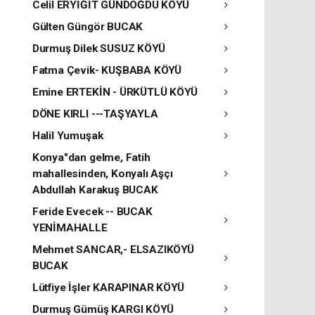
Celil ERYİĞİT GÜNDOĞDU KÖYÜ
Gülten Güngör BUCAK
Durmuş Dilek SUSUZ KÖYÜ
Fatma Çevik- KUŞBABA KÖYÜ
Emine ERTEKİN - ÜRKÜTLÜ KÖYÜ
DÖNE KIRLI ---TAŞYAYLA
Halil Yumuşak
Konya"dan gelme, Fatih
mahallesinden, Konyalı Aşçı
Abdullah Karakuş BUCAK
Feride Evecek -- BUCAK
YENİMAHALLE
Mehmet SANCAR,- ELSAZIKÖYÜ
BUCAK
Lütfiye İşler KARAPINAR KÖYÜ
Durmuş Gümüş KARGI KÖYÜ