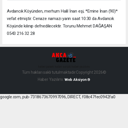
Avdancık Köyünden, merhum Halil İnan eşi, *Emine İnan (90)*
vefat etmiştir. Cenaze namazı yarın saat 10:30 da Avdancık
Köyünde kılınıp defnedilecektir. Torunu Mehmet DAĞAŞAN
0543 216 32 28
haber paketi
haber scripti
haber yazılımı
Tüm hakları saklı tutulmaktadır.Copyright 2026©
Haber Yazılımı:
Web Aksiyon ®
google.com, pub-7318673670997096, DIRECT, f08c47fec0942fa0