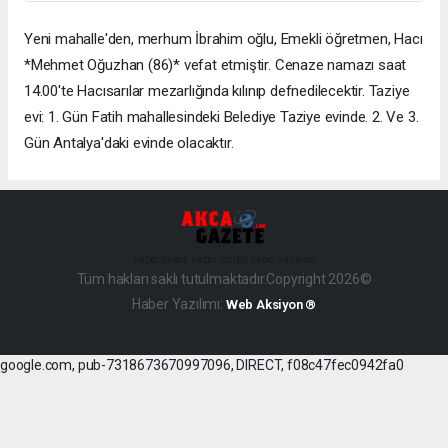
Yeni mahalle'den, merhum İbrahim oğlu, Emekli öğretmen, Hacı
*Mehmet Oğuzhan (86)* vefat etmiştir. Cenaze namazı saat
14.00'te Hacısarılar mezarlığında kılınıp defnedilecektir. Taziye
evi: 1. Gün Fatih mahallesindeki Belediye Taziye evinde. 2. Ve 3.
Gün Antalya'daki evinde olacaktır.
haber paketi
haber scripti
haber yazılımı
Tüm hakları saklı tutulmaktadır.Copyright 2026©
Haber Yazılımı:
Web Aksiyon ®
google.com, pub-7318673670997096, DIRECT, f08c47fec0942fa0