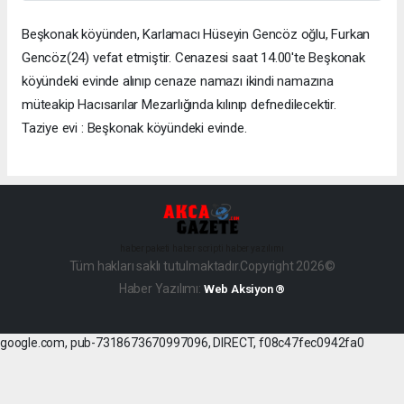
Beşkonak köyünden, Karlamacı Hüseyin Gencöz oğlu, Furkan
Gencöz(24) vefat etmiştir. Cenazesi saat 14.00'te Beşkonak
köyündeki evinde alınıp cenaze namazı ikindi namazına
müteakip Hacısarılar Mezarlığında kılınıp defnedilecektir.
Taziye evi : Beşkonak köyündeki evinde.
haber paketi
haber scripti
haber yazılımı
Tüm hakları saklı tutulmaktadır.Copyright 2026©
Haber Yazılımı:
Web Aksiyon ®
google.com, pub-7318673670997096, DIRECT, f08c47fec0942fa0