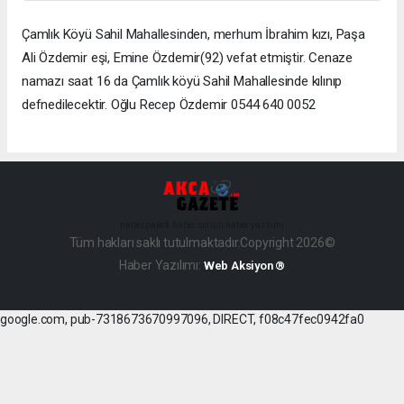
Çamlık Köyü Sahil Mahallesinden, merhum İbrahim kızı, Paşa
Ali Özdemir eşi, Emine Özdemir(92) vefat etmiştir. Cenaze
namazı saat 16 da Çamlık köyü Sahil Mahallesinde kılınıp
defnedilecektir. Oğlu Recep Özdemir 0544 640 0052
haber paketi
haber scripti
haber yazılımı
Tüm hakları saklı tutulmaktadır.Copyright 2026©
Haber Yazılımı:
Web Aksiyon ®
google.com, pub-7318673670997096, DIRECT, f08c47fec0942fa0