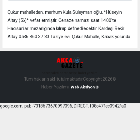
Çukur mahalleden, merhum Kula Süleyman oğlu, *Hüseyin
Altay (56)* vefat etmiştir. Cenaze namazı saat 14.00'te
Hacısarılar mezarlığında kılınıp defnedilecektir. Kardeşi Bekir
Altay 0536 460 37 30 Taziye evi: Çukur Mahalle, Kabak yolunda
haber paketi
haber scripti
haber yazılımı
Tüm hakları saklı tutulmaktadır.Copyright 2026©
Haber Yazılımı:
Web Aksiyon ®
google.com, pub-7318673670997096, DIRECT, f08c47fec0942fa0