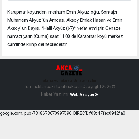
Karapınar köyünden, merhum Emin Akyüz oğlu, Sontajcı
Muharrem Akyüz 'ün Amcası, Aksoy Emlak Hasan ve Emin
Aksoy' un Dayısı, *Halil Akyüz (67)* vefat etmiştir. Cenaze
namazı yarın (Cuma) saat 11:00 de Karapınar köyü merkez
camiinde kılınıp defnedilecektir.
haber paketi
haber scripti
haber yazılımı
Tüm hakları saklı tutulmaktadır.Copyright 2026©
Haber Yazılımı:
Web Aksiyon ®
google.com, pub-7318673670997096, DIRECT, f08c47fec0942fa0