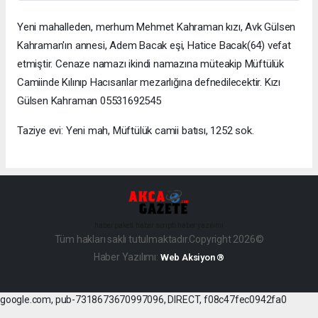
Yeni mahalleden, merhum Mehmet Kahraman kızı, Avk Gülsen
Kahraman'ın annesi, Adem Bacak eşi, Hatice Bacak(64) vefat
etmiştir. Cenaze namazı ikindi namazına müteakip Müftülük
Camiinde Kılınıp Hacısarılar mezarlığına defnedilecektir. Kızı
Gülsen Kahraman 05531692545
Taziye evi: Yeni mah, Müftülük camii batısı, 1252 sok.
haber paketi
haber scripti
haber yazılımı
Tüm hakları saklı tutulmaktadır.Copyright 2026©
Haber Yazılımı:
Web Aksiyon ®
google.com, pub-7318673670997096, DIRECT, f08c47fec0942fa0