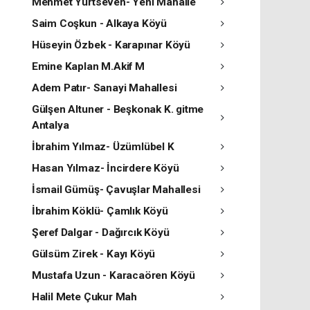
Mehmet Yurtseven- Yeni Mahalle
Saim Coşkun - Alkaya Köyü
Hüseyin Özbek - Karapınar Köyü
Emine Kaplan M.Akif M
Adem Patır- Sanayi Mahallesi
Gülşen Altuner - Beşkonak K. gitme
Antalya
İbrahim Yılmaz- Üzümlübel K
Hasan Yılmaz- İncirdere Köyü
İsmail Gümüş- Çavuşlar Mahallesi
İbrahim Köklü- Çamlık Köyü
Şeref Dalgar - Dağırcık Köyü
Gülsüm Zirek - Kayı Köyü
Mustafa Uzun - Karacaören Köyü
Halil Mete Çukur Mah