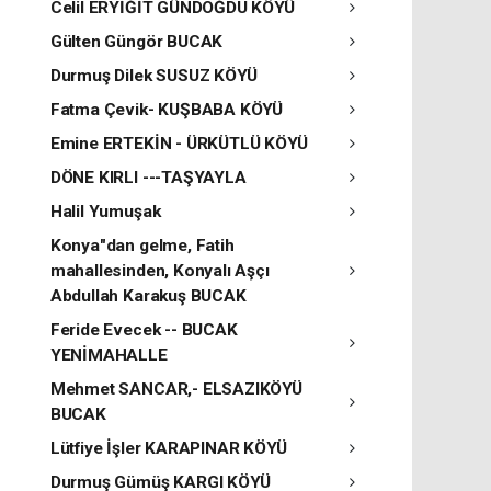
Celil ERYİĞİT GÜNDOĞDU KÖYÜ
Gülten Güngör BUCAK
Durmuş Dilek SUSUZ KÖYÜ
Fatma Çevik- KUŞBABA KÖYÜ
Emine ERTEKİN - ÜRKÜTLÜ KÖYÜ
DÖNE KIRLI ---TAŞYAYLA
Halil Yumuşak
Konya"dan gelme, Fatih
mahallesinden, Konyalı Aşçı
Abdullah Karakuş BUCAK
Feride Evecek -- BUCAK
YENİMAHALLE
Mehmet SANCAR,- ELSAZIKÖYÜ
BUCAK
Lütfiye İşler KARAPINAR KÖYÜ
Durmuş Gümüş KARGI KÖYÜ