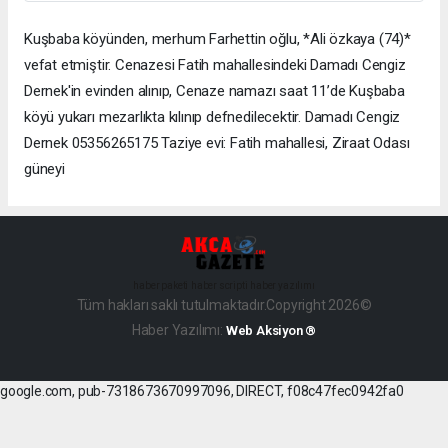
Kuşbaba köyünden, merhum Farhettin oğlu, *Ali özkaya (74)*
vefat etmiştir. Cenazesi Fatih mahallesindeki Damadı Cengiz
Dernek'in evinden alınıp, Cenaze namazı saat 11’de Kuşbaba
köyü yukarı mezarlıkta kılınıp defnedilecektir. Damadı Cengiz
Dernek 05356265175 Taziye evi: Fatih mahallesi, Ziraat Odası
güneyi
haber paketi
haber scripti
haber yazılımı
Tüm hakları saklı tutulmaktadır.Copyright 2026©
Haber Yazılımı:
Web Aksiyon ®
google.com, pub-7318673670997096, DIRECT, f08c47fec0942fa0