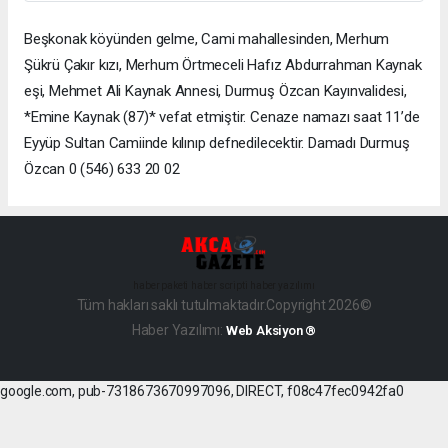
Beşkonak köyünden gelme, Cami mahallesinden, Merhum
Şükrü Çakır kızı, Merhum Örtmeceli Hafız Abdurrahman Kaynak
eşi, Mehmet Ali Kaynak Annesi, Durmuş Özcan Kayınvalidesi,
*Emine Kaynak (87)* vefat etmiştir. Cenaze namazı saat 11’de
Eyyüp Sultan Camiinde kılınıp defnedilecektir. Damadı Durmuş
Özcan 0 (546) 633 20 02
haber paketi
haber scripti
haber yazılımı
Tüm hakları saklı tutulmaktadır.Copyright 2026©
Haber Yazılımı:
Web Aksiyon ®
google.com, pub-7318673670997096, DIRECT, f08c47fec0942fa0