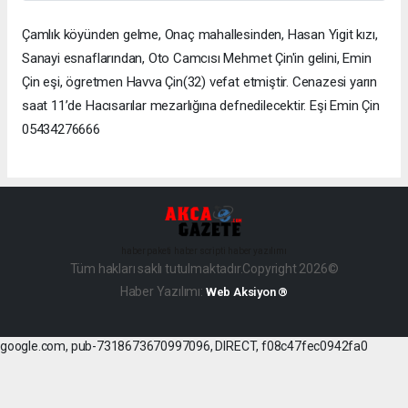
Çamlık köyünden gelme, Onaç mahallesinden, Hasan Yigit kızı,
Sanayi esnaflarından, Oto Camcısı Mehmet Çin'in gelini, Emin
Çin eşi, ögretmen Havva Çin(32) vefat etmiştir. Cenazesi yarın
saat 11’de Hacısarılar mezarlığına defnedilecektir. Eşi Emin Çin
05434276666
haber paketi
haber scripti
haber yazılımı
Tüm hakları saklı tutulmaktadır.Copyright 2026©
Haber Yazılımı:
Web Aksiyon ®
google.com, pub-7318673670997096, DIRECT, f08c47fec0942fa0