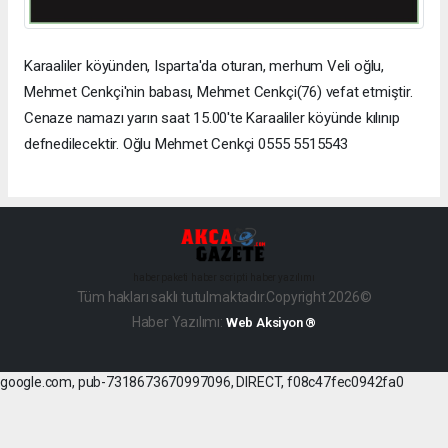
Karaaliler köyünden, Isparta'da oturan, merhum Veli oğlu,
Mehmet Cenkçi'nin babası, Mehmet Cenkçi(76) vefat etmiştir.
Cenaze namazı yarın saat 15.00'te Karaaliler köyünde kılınıp
defnedilecektir. Oğlu Mehmet Cenkçi 0555 5515543
haber paketi
haber scripti
haber yazılımı
Tüm hakları saklı tutulmaktadır.Copyright 2026©
Haber Yazılımı:
Web Aksiyon ®
google.com, pub-7318673670997096, DIRECT, f08c47fec0942fa0