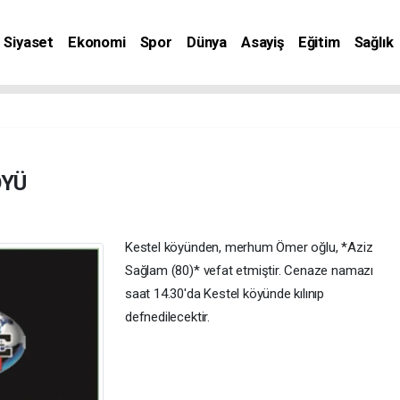
Siyaset
Ekonomi
Spor
Dünya
Asayiş
Eğitim
Sağlık
nat
ÖYÜ
Kestel köyünden, merhum Ömer oğlu, *Aziz
Sağlam (80)* vefat etmiştir. Cenaze namazı
saat 14.30'da Kestel köyünde kılınıp
defnedilecektir.