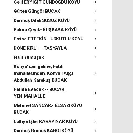
Celil ERYİĞİT GÜNDOĞDU KÖYÜ
Gülten Güngör BUCAK
Durmuş Dilek SUSUZ KÖYÜ
Fatma Çevik- KUŞBABA KÖYÜ
Emine ERTEKİN - ÜRKÜTLÜ KÖYÜ
DÖNE KIRLI ---TAŞYAYLA
Halil Yumuşak
Konya"dan gelme, Fatih
mahallesinden, Konyalı Aşçı
Abdullah Karakuş BUCAK
Feride Evecek -- BUCAK
YENİMAHALLE
Mehmet SANCAR,- ELSAZIKÖYÜ
BUCAK
Lütfiye İşler KARAPINAR KÖYÜ
Durmuş Gümüş KARGI KÖYÜ