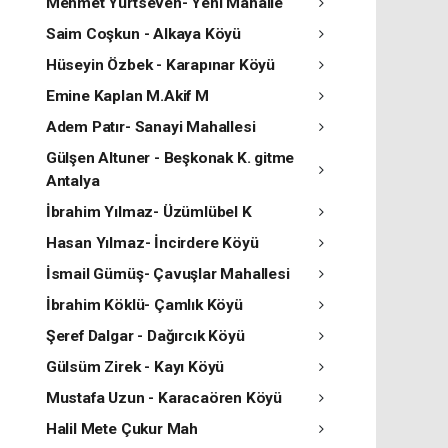
Mehmet Yurtseven- Yeni Mahalle
Saim Coşkun - Alkaya Köyü
Hüseyin Özbek - Karapınar Köyü
Emine Kaplan M.Akif M
Adem Patır- Sanayi Mahallesi
Gülşen Altuner - Beşkonak K. gitme
Antalya
İbrahim Yılmaz- Üzümlübel K
Hasan Yılmaz- İncirdere Köyü
İsmail Gümüş- Çavuşlar Mahallesi
İbrahim Köklü- Çamlık Köyü
Şeref Dalgar - Dağırcık Köyü
Gülsüm Zirek - Kayı Köyü
Mustafa Uzun - Karacaören Köyü
Halil Mete Çukur Mah