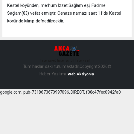
Kestel köyünden, merhum İzzet Sağlam eşi, Fadime
Sağlam(83) vefat etmiştir. Cenaze namazı saat 11’de Kestel
köyünde kılınıp defnedilecektir.
haber paketi
haber scripti
haber yazılımı
Tüm hakları saklı tutulmaktadır.Copyright 2026©
Haber Yazılımı:
Web Aksiyon ®
google.com, pub-7318673670997096, DIRECT, f08c47fec0942fa0