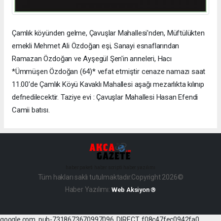
Çamlık köyünden gelme, Çavuşlar Mahallesi'nden, Müftülükten
emekli Mehmet Ali Özdoğan eşi, Sanayi esnaflarından
Ramazan Özdoğan ve Ayşegül Şen'in anneleri, Hacı
*Ümmüşen Özdoğan (64)* vefat etmiştir cenaze namazı saat
11.00'de Çamlık Köyü Kavaklı Mahallesi aşağı mezarlıkta kılınıp
defnedilecektir. Taziye evi : Çavuşlar Mahallesi Hasan Efendi
Camii batısı.
haber paketi
haber scripti
haber yazılımı
Tüm hakları saklı tutulmaktadır.Copyright 2026©
Haber Yazılımı:
Web Aksiyon ®
google.com, pub-7318673670997096, DIRECT, f08c47fec0942fa0