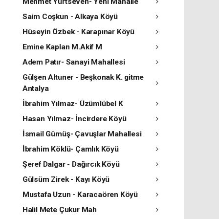
Mehmet Yurtseven- Yeni Mahalle
Saim Coşkun - Alkaya Köyü
Hüseyin Özbek - Karapınar Köyü
Emine Kaplan M.Akif M
Adem Patır- Sanayi Mahallesi
Gülşen Altuner - Beşkonak K. gitme
Antalya
İbrahim Yılmaz- Üzümlübel K
Hasan Yılmaz- İncirdere Köyü
İsmail Gümüş- Çavuşlar Mahallesi
İbrahim Köklü- Çamlık Köyü
Şeref Dalgar - Dağırcık Köyü
Gülsüm Zirek - Kayı Köyü
Mustafa Uzun - Karacaören Köyü
Halil Mete Çukur Mah