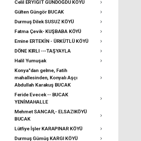
Celil ERYİĞİT GÜNDOĞDU KÖYÜ
Gülten Güngör BUCAK
Durmuş Dilek SUSUZ KÖYÜ
Fatma Çevik- KUŞBABA KÖYÜ
Emine ERTEKİN - ÜRKÜTLÜ KÖYÜ
DÖNE KIRLI ---TAŞYAYLA
Halil Yumuşak
Konya"dan gelme, Fatih
mahallesinden, Konyalı Aşçı
Abdullah Karakuş BUCAK
Feride Evecek -- BUCAK
YENİMAHALLE
Mehmet SANCAR,- ELSAZIKÖYÜ
BUCAK
Lütfiye İşler KARAPINAR KÖYÜ
Durmuş Gümüş KARGI KÖYÜ