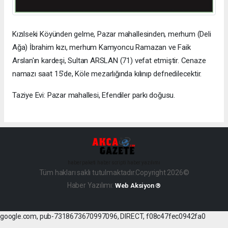
Kızılseki Köyünden gelme, Pazar mahallesinden, merhum (Deli
Ağa) İbrahim kızı, merhum Kamyoncu Ramazan ve Faik
Arslan'ın kardeşi, Sultan ARSLAN (71) vefat etmiştir. Cenaze
namazı saat 15'de, Köle mezarlığında kılınıp defnedilecektir.
Taziye Evi: Pazar mahallesi, Efendiler parkı doğusu.
haber paketi
haber scripti
haber yazılımı
Tüm hakları saklı tutulmaktadır.Copyright 2026©
Haber Yazılımı:
Web Aksiyon ®
google.com, pub-7318673670997096, DIRECT, f08c47fec0942fa0