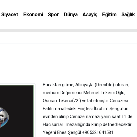
Siyaset
Ekonomi
Spor
Dünya
Asayiş
Eğitim
Sağlık
nat
Bucaktan gitme, Altınyayla (Dirmil'de) oturan,
merhum Değirmenci Mehmet Tekerci Oğlu,
Osman Tekerci(72 ) vefat etmiştir. Cenazesi
Fatih mahalledeki Eniştesi İbrahim Şengül'ün
evinden alınıp Cenaze namazı yarın saat 11 de
Hacısarılar mezarlığında kılınıp defnedilecektir.
Yeğeni Enes Şengül +905321641581