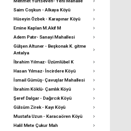
Mehmet Yurtseven- Yeni Mahalle
Saim Coşkun - Alkaya Köyü
Hüseyin Özbek - Karapınar Köyü
Emine Kaplan M.Akif M
Adem Patır- Sanayi Mahallesi
Gülşen Altuner - Beşkonak K. gitme
Antalya
İbrahim Yılmaz- Üzümlübel K
Hasan Yılmaz- İncirdere Köyü
İsmail Gümüş- Çavuşlar Mahallesi
İbrahim Köklü- Çamlık Köyü
Şeref Dalgar - Dağırcık Köyü
Gülsüm Zirek - Kayı Köyü
Mustafa Uzun - Karacaören Köyü
Halil Mete Çukur Mah