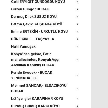
Celil ERYİĞİT GÜNDOĞDU KÖYÜ
Gülten Güngör BUCAK
Durmuş Dilek SUSUZ KÖYÜ
Fatma Çevik- KUŞBABA KÖYÜ
Emine ERTEKİN - ÜRKÜTLÜ KÖYÜ
DÖNE KIRLI ---TAŞYAYLA
Halil Yumuşak
Konya"dan gelme, Fatih
mahallesinden, Konyalı Aşçı
Abdullah Karakuş BUCAK
Feride Evecek -- BUCAK
YENİMAHALLE
Mehmet SANCAR,- ELSAZIKÖYÜ
BUCAK
Lütfiye İşler KARAPINAR KÖYÜ
Durmuş Gümüş KARGI KÖYÜ