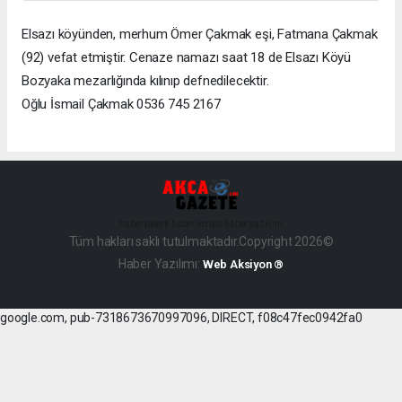
Elsazı köyünden, merhum Ömer Çakmak eşi, Fatmana Çakmak
(92) vefat etmiştir. Cenaze namazı saat 18 de Elsazı Köyü
Bozyaka mezarlığında kılınıp defnedilecektir.
Oğlu İsmail Çakmak 0536 745 2167
haber paketi
haber scripti
haber yazılımı
Tüm hakları saklı tutulmaktadır.Copyright 2026©
Haber Yazılımı:
Web Aksiyon ®
google.com, pub-7318673670997096, DIRECT, f08c47fec0942fa0