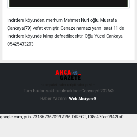
İncirdere köyünden, merhum Mehmet Nuri oğlu, Mustafa
Çankaya(79) vefat etmiştir. Cenaze namazı yarın saat 11 de
İncirdere köyünde kılınıp defnedilecektir. Oğlu Yücel Çankaya
05425433203
haber paketi
haber scripti
haber yazılımı
Tüm hakları saklı tutulmaktadır.Copyright 2026©
Haber Yazılımı:
Web Aksiyon ®
google.com, pub-7318673670997096, DIRECT, f08c47fec0942fa0