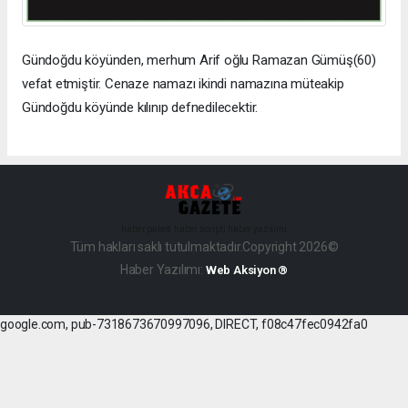
Gündoğdu köyünden, merhum Arif oğlu Ramazan Gümüş(60)
vefat etmiştir. Cenaze namazı ikindi namazına müteakip
Gündoğdu köyünde kılınıp defnedilecektir.
haber paketi
haber scripti
haber yazılımı
Tüm hakları saklı tutulmaktadır.Copyright 2026©
Haber Yazılımı:
Web Aksiyon ®
google.com, pub-7318673670997096, DIRECT, f08c47fec0942fa0