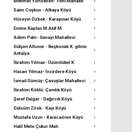
Mehmet Yurtseven- Yeni Mahalle
Saim Coşkun - Alkaya Köyü
Hüseyin Özbek - Karapınar Köyü
Emine Kaplan M.Akif M
Adem Patır- Sanayi Mahallesi
Gülşen Altuner - Beşkonak K. gitme
Antalya
İbrahim Yılmaz- Üzümlübel K
Hasan Yılmaz- İncirdere Köyü
İsmail Gümüş- Çavuşlar Mahallesi
İbrahim Köklü- Çamlık Köyü
Şeref Dalgar - Dağırcık Köyü
Gülsüm Zirek - Kayı Köyü
Mustafa Uzun - Karacaören Köyü
Halil Mete Çukur Mah