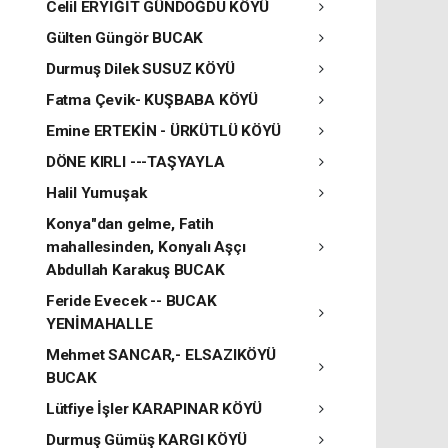
Celil ERYİĞİT GÜNDOĞDU KÖYÜ
Gülten Güngör BUCAK
Durmuş Dilek SUSUZ KÖYÜ
Fatma Çevik- KUŞBABA KÖYÜ
Emine ERTEKİN - ÜRKÜTLÜ KÖYÜ
DÖNE KIRLI ---TAŞYAYLA
Halil Yumuşak
Konya"dan gelme, Fatih
mahallesinden, Konyalı Aşçı
Abdullah Karakuş BUCAK
Feride Evecek -- BUCAK
YENİMAHALLE
Mehmet SANCAR,- ELSAZIKÖYÜ
BUCAK
Lütfiye İşler KARAPINAR KÖYÜ
Durmuş Gümüş KARGI KÖYÜ