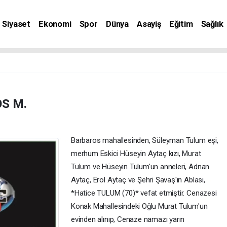
Siyaset
Ekonomi
Spor
Dünya
Asayiş
Eğitim
Sağlık
nat
S M.
Barbaros mahallesinden, Süleyman Tulum eşi,
merhum Eskici Hüseyin Aytaç kızı, Murat
Tulum ve Hüseyin Tulum'un anneleri, Adnan
Aytaç, Erol Aytaç ve Şehri Şavaş'ın Ablası,
*Hatice TULUM (70)* vefat etmiştir. Cenazesi
Konak Mahallesindeki Oğlu Murat Tulum'un
evinden alınıp, Cenaze namazı yarın