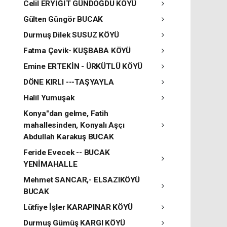
Celil ERYİĞİT GÜNDOĞDU KÖYÜ
Gülten Güngör BUCAK
Durmuş Dilek SUSUZ KÖYÜ
Fatma Çevik- KUŞBABA KÖYÜ
Emine ERTEKİN - ÜRKÜTLÜ KÖYÜ
DÖNE KIRLI ---TAŞYAYLA
Halil Yumuşak
Konya"dan gelme, Fatih
mahallesinden, Konyalı Aşçı
Abdullah Karakuş BUCAK
Feride Evecek -- BUCAK
YENİMAHALLE
Mehmet SANCAR,- ELSAZIKÖYÜ
BUCAK
Lütfiye İşler KARAPINAR KÖYÜ
Durmuş Gümüş KARGI KÖYÜ