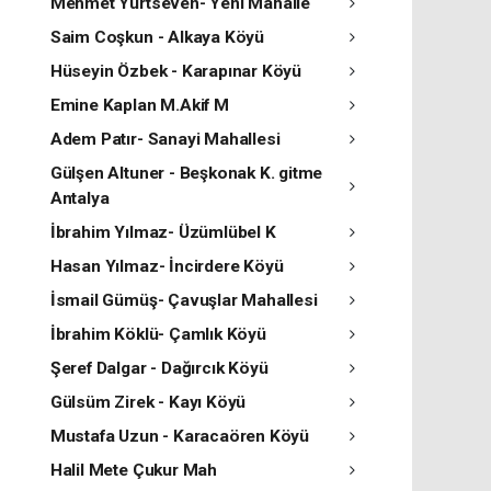
Mehmet Yurtseven- Yeni Mahalle
Saim Coşkun - Alkaya Köyü
Hüseyin Özbek - Karapınar Köyü
Emine Kaplan M.Akif M
Adem Patır- Sanayi Mahallesi
Gülşen Altuner - Beşkonak K. gitme
Antalya
İbrahim Yılmaz- Üzümlübel K
Hasan Yılmaz- İncirdere Köyü
İsmail Gümüş- Çavuşlar Mahallesi
İbrahim Köklü- Çamlık Köyü
Şeref Dalgar - Dağırcık Köyü
Gülsüm Zirek - Kayı Köyü
Mustafa Uzun - Karacaören Köyü
Halil Mete Çukur Mah