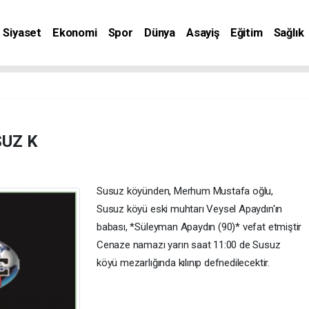
Siyaset
Ekonomi
Spor
Dünya
Asayiş
Eğitim
Sağlık
nat
UZ K
Susuz köyünden, Merhum Mustafa oğlu,
Susuz köyü eski muhtarı Veysel Apaydın'ın
babası, *Süleyman Apaydın (90)* vefat etmiştir
Cenaze namazı yarın saat 11:00 de Susuz
köyü mezarlığında kılınıp defnedilecektir.