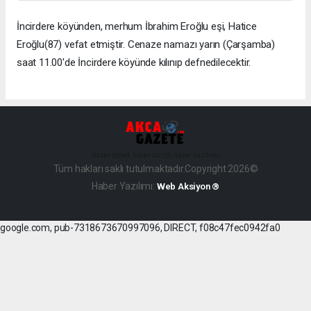
İncirdere köyünden, merhum İbrahim Eroğlu eşi, Hatice
Eroğlu(87) vefat etmiştir. Cenaze namazı yarın (Çarşamba)
saat 11.00'de İncirdere köyünde kılınıp defnedilecektir.
haber paketi
haber scripti
haber yazılımı
Tüm hakları saklı tutulmaktadır.Copyright 2026©
Haber Yazılımı:
Web Aksiyon ®
google.com, pub-7318673670997096, DIRECT, f08c47fec0942fa0