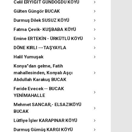
Celil ERYİĞİT GÜNDOĞDU KÖYÜ
Gülten Güngör BUCAK
Durmuş Dilek SUSUZ KÖYÜ
Fatma Çevik- KUŞBABA KÖYÜ
Emine ERTEKİN - ÜRKÜTLÜ KÖYÜ
DÖNE KIRLI ---TAŞYAYLA
Halil Yumuşak
Konya"dan gelme, Fatih
mahallesinden, Konyalı Aşçı
Abdullah Karakuş BUCAK
Feride Evecek -- BUCAK
YENİMAHALLE
Mehmet SANCAR,- ELSAZIKÖYÜ
BUCAK
Lütfiye İşler KARAPINAR KÖYÜ
Durmuş Gümüş KARGI KÖYÜ