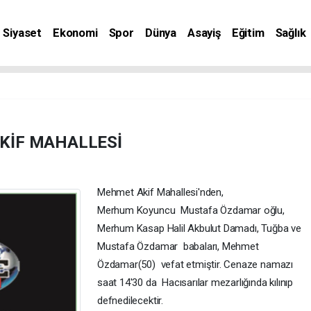
Siyaset
Ekonomi
Spor
Dünya
Asayiş
Eğitim
Sağlık
nat
KİF MAHALLESİ
Mehmet Akif Mahallesi'nden,
Merhum Koyuncu Mustafa Özdamar oğlu,
Merhum Kasap Halil Akbulut Damadı, Tuğba ve
Mustafa Özdamar babaları, Mehmet
Özdamar(50) vefat etmiştir. Cenaze namazı
saat 14'30 da Hacısarılar mezarlığında kılınıp
defnedilecektir.