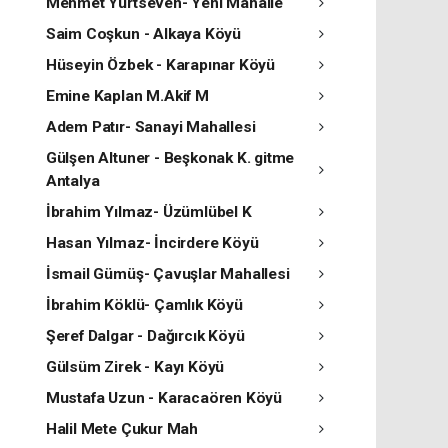
Mehmet Yurtseven- Yeni Mahalle
Saim Coşkun - Alkaya Köyü
Hüseyin Özbek - Karapınar Köyü
Emine Kaplan M.Akif M
Adem Patır- Sanayi Mahallesi
Gülşen Altuner - Beşkonak K. gitme
Antalya
İbrahim Yılmaz- Üzümlübel K
Hasan Yılmaz- İncirdere Köyü
İsmail Gümüş- Çavuşlar Mahallesi
İbrahim Köklü- Çamlık Köyü
Şeref Dalgar - Dağırcık Köyü
Gülsüm Zirek - Kayı Köyü
Mustafa Uzun - Karacaören Köyü
Halil Mete Çukur Mah