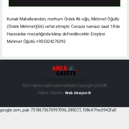
Konak Mahallesinden, merhum Ördek Ali oğlu, Mehmet Öğütlü
(Ördek Mehmet)(66) vefat etmiştir. Cenaze namazı saat 14'de
Hacısarılar mezarlığında kılınıp defnedilecektir. Eniştesi
Mehmet Öğütlü +905324276392
haber paketi
haber scripti
haber yazılımı
Tüm hakları saklı tutulmaktadır.Copyright 2026©
Haber Yazılımı:
Web Aksiyon ®
google.com, pub-7318673670997096, DIRECT, f08c47fec0942fa0