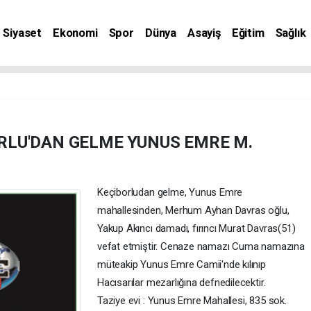
Siyaset
Ekonomi
Spor
Dünya
Asayiş
Eğitim
Sağlık
nat
RLU'DAN GELME YUNUS EMRE M.
Keçiborludan gelme, Yunus Emre
mahallesinden, Merhum Ayhan Davras oğlu,
Yakup Akıncı damadı, fırıncı Murat Davras(51)
vefat etmiştir. Cenaze namazı Cuma namazına
müteakip Yunus Emre Camii'nde kılınıp
Hacısarılar mezarlığına defnedilecektir.
Taziye evi : Yunus Emre Mahallesi, 835 sok.