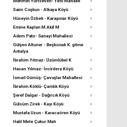
Mehmet Yurtseven- Yeni Mahalle
Saim Coşkun - Alkaya Köyü
Hüseyin Özbek - Karapınar Köyü
Emine Kaplan M.Akif M
Adem Patır- Sanayi Mahallesi
Gülşen Altuner - Beşkonak K. gitme
Antalya
İbrahim Yılmaz- Üzümlübel K
Hasan Yılmaz- İncirdere Köyü
İsmail Gümüş- Çavuşlar Mahallesi
İbrahim Köklü- Çamlık Köyü
Şeref Dalgar - Dağırcık Köyü
Gülsüm Zirek - Kayı Köyü
Mustafa Uzun - Karacaören Köyü
Halil Mete Çukur Mah