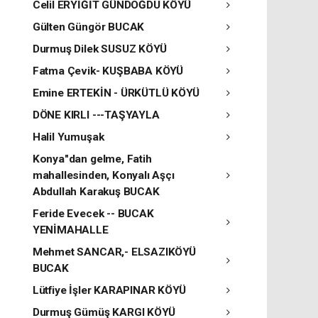
Celil ERYİĞİT GÜNDOĞDU KÖYÜ
Gülten Güngör BUCAK
Durmuş Dilek SUSUZ KÖYÜ
Fatma Çevik- KUŞBABA KÖYÜ
Emine ERTEKİN - ÜRKÜTLÜ KÖYÜ
DÖNE KIRLI ---TAŞYAYLA
Halil Yumuşak
Konya"dan gelme, Fatih
mahallesinden, Konyalı Aşçı
Abdullah Karakuş BUCAK
Feride Evecek -- BUCAK
YENİMAHALLE
Mehmet SANCAR,- ELSAZIKÖYÜ
BUCAK
Lütfiye İşler KARAPINAR KÖYÜ
Durmuş Gümüş KARGI KÖYÜ