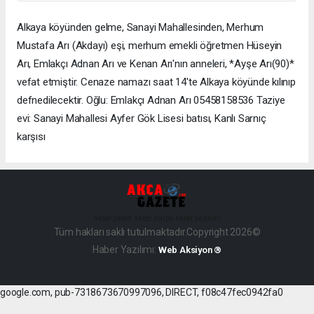
Alkaya köyünden gelme, Sanayi Mahallesinden, Merhum
Mustafa Arı (Akdayı) eşi, merhum emekli öğretmen Hüseyin
Arı, Emlakçı Adnan Arı ve Kenan Arı'nın anneleri, *Ayşe Arı(90)*
vefat etmiştir. Cenaze namazı saat 14'te Alkaya köyünde kılınıp
defnedilecektir. Oğlu: Emlakçı Adnan Arı 05458158536 Taziye
evi: Sanayi Mahallesi Ayfer Gök Lisesi batısı, Kanlı Sarnıç
karşısı
haber paketi
haber scripti
haber yazılımı
Tüm hakları saklı tutulmaktadır.Copyright 2026©
Haber Yazılımı:
Web Aksiyon ®
google.com, pub-7318673670997096, DIRECT, f08c47fec0942fa0