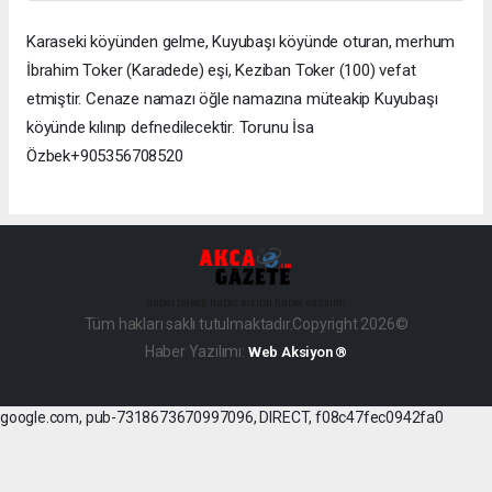
Karaseki köyünden gelme, Kuyubaşı köyünde oturan, merhum
İbrahim Toker (Karadede) eşi, Keziban Toker (100) vefat
etmiştir. Cenaze namazı öğle namazına müteakip Kuyubaşı
köyünde kılınıp defnedilecektir. Torunu İsa
Özbek+905356708520
haber paketi
haber scripti
haber yazılımı
Tüm hakları saklı tutulmaktadır.Copyright 2026©
Haber Yazılımı:
Web Aksiyon ®
google.com, pub-7318673670997096, DIRECT, f08c47fec0942fa0