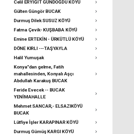
Celil ERYİĞİT GÜNDOĞDU KÖYÜ
Gülten Güngör BUCAK
Durmuş Dilek SUSUZ KÖYÜ
Fatma Çevik- KUŞBABA KÖYÜ
Emine ERTEKİN - ÜRKÜTLÜ KÖYÜ
DÖNE KIRLI ---TAŞYAYLA
Halil Yumuşak
Konya"dan gelme, Fatih
mahallesinden, Konyalı Aşçı
Abdullah Karakuş BUCAK
Feride Evecek -- BUCAK
YENİMAHALLE
Mehmet SANCAR,- ELSAZIKÖYÜ
BUCAK
Lütfiye İşler KARAPINAR KÖYÜ
Durmuş Gümüş KARGI KÖYÜ