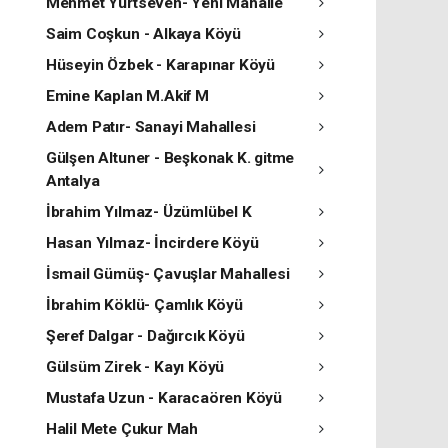
Mehmet Yurtseven- Yeni Mahalle
Saim Coşkun - Alkaya Köyü
Hüseyin Özbek - Karapınar Köyü
Emine Kaplan M.Akif M
Adem Patır- Sanayi Mahallesi
Gülşen Altuner - Beşkonak K. gitme
Antalya
İbrahim Yılmaz- Üzümlübel K
Hasan Yılmaz- İncirdere Köyü
İsmail Gümüş- Çavuşlar Mahallesi
İbrahim Köklü- Çamlık Köyü
Şeref Dalgar - Dağırcık Köyü
Gülsüm Zirek - Kayı Köyü
Mustafa Uzun - Karacaören Köyü
Halil Mete Çukur Mah