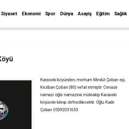
Siyaset
Ekonomi
Spor
Dünya
Asayiş
Eğitim
Sağlık
nat
Köyü
Karaseki köyünden, merhum Mevlüt Çoban eşi,
Keziban Çoban (80) vefat etmiştir. Cenaze
namazı öğle namazına müteakip Karaseki
köyünde kılınıp defnedilecektir. Oğlu Kadir
Çoban 05392031653