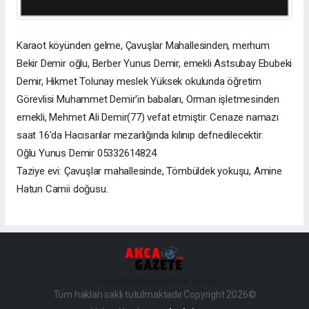
Karaot köyünden gelme, Çavuşlar Mahallesinden, merhum
Bekir Demir oğlu, Berber Yunus Demir, emekli Astsubay Ebubeki
Demir, Hikmet Tolunay meslek Yüksek okulunda öğretim
Görevlisi Muhammet Demir'in babaları, Orman işletmesinden
emekli, Mehmet Ali Demir(77) vefat etmiştir. Cenaze namazı
saat 16'da Hacısarılar mezarlığında kılınıp defnedilecektir.
Oğlu Yunus Demir 05332614824
Taziye evi: Çavuşlar mahallesinde, Tömbüldek yokuşu, Amine
Hatun Camii doğusu.
haber paketi
haber scripti
haber yazılımı
Tüm hakları saklı tutulmaktadır.Copyright 2026©