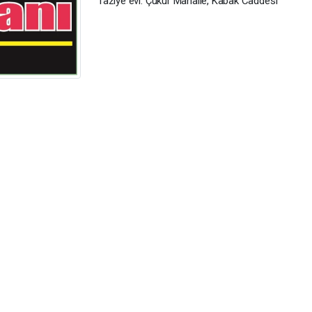
Taziye evi: Çukur Mahalle, Kabak Caddesi