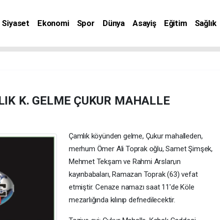
Siyaset
Ekonomi
Spor
Dünya
Asayiş
Eğitim
Sağlık
nat
IK K. GELME ÇUKUR MAHALLE
Çamlık köyünden gelme, Çukur mahalleden,
merhum Ömer Ali Toprak oğlu, Samet Şimşek,
Mehmet Tekşam ve Rahmi Arslan,ın
kayınbabaları, Ramazan Toprak (63) vefat
etmiştir. Cenaze namazı saat 11'de Köle
mezarlığında kılınıp defnedilecektir.