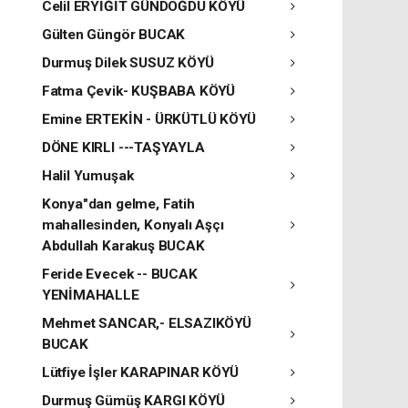
Celil ERYİĞİT GÜNDOĞDU KÖYÜ
Gülten Güngör BUCAK
Durmuş Dilek SUSUZ KÖYÜ
Fatma Çevik- KUŞBABA KÖYÜ
Emine ERTEKİN - ÜRKÜTLÜ KÖYÜ
DÖNE KIRLI ---TAŞYAYLA
Halil Yumuşak
Konya"dan gelme, Fatih
mahallesinden, Konyalı Aşçı
Abdullah Karakuş BUCAK
Feride Evecek -- BUCAK
YENİMAHALLE
Mehmet SANCAR,- ELSAZIKÖYÜ
BUCAK
Lütfiye İşler KARAPINAR KÖYÜ
Durmuş Gümüş KARGI KÖYÜ