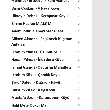
Mehmet Yurtseven- Yeni Mahalle
Saim Coşkun - Alkaya Köyü
Hüseyin Özbek - Karapınar Köyü
Emine Kaplan M.Akif M
Adem Patır- Sanayi Mahallesi
Gülşen Altuner - Beşkonak K. gitme
Antalya
İbrahim Yılmaz- Üzümlübel K
Hasan Yılmaz- İncirdere Köyü
İsmail Gümüş- Çavuşlar Mahallesi
İbrahim Köklü- Çamlık Köyü
Şeref Dalgar - Dağırcık Köyü
Gülsüm Zirek - Kayı Köyü
Mustafa Uzun - Karacaören Köyü
Halil Mete Çukur Mah