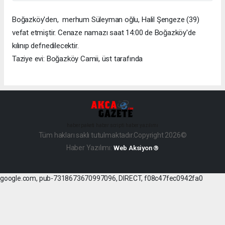
Boğazköy'den, merhum Süleyman oğlu, Halil Şengeze (39)
vefat etmiştir. Cenaze namazı saat 14:00 de Boğazköy'de
kılınıp defnedilecektir.
Taziye evi: Boğazköy Camii, üst tarafında
haber paketi
haber scripti
haber yazılımı
Tüm hakları saklı tutulmaktadır.Copyright 2026©
Haber Yazılımı:
Web Aksiyon ®
google.com, pub-7318673670997096, DIRECT, f08c47fec0942fa0