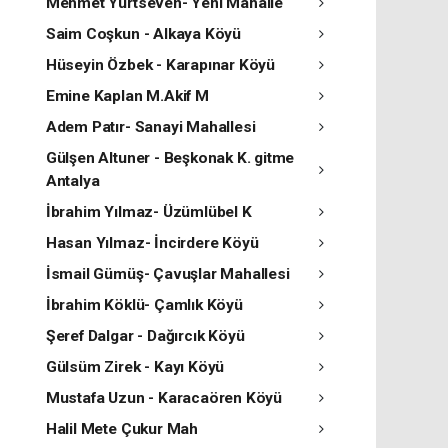
Mehmet Yurtseven- Yeni Mahalle
Saim Coşkun - Alkaya Köyü
Hüseyin Özbek - Karapınar Köyü
Emine Kaplan M.Akif M
Adem Patır- Sanayi Mahallesi
Gülşen Altuner - Beşkonak K. gitme
Antalya
İbrahim Yılmaz- Üzümlübel K
Hasan Yılmaz- İncirdere Köyü
İsmail Gümüş- Çavuşlar Mahallesi
İbrahim Köklü- Çamlık Köyü
Şeref Dalgar - Dağırcık Köyü
Gülsüm Zirek - Kayı Köyü
Mustafa Uzun - Karacaören Köyü
Halil Mete Çukur Mah