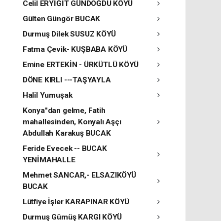
Celil ERYİĞİT GÜNDOĞDU KÖYÜ
Gülten Güngör BUCAK
Durmuş Dilek SUSUZ KÖYÜ
Fatma Çevik- KUŞBABA KÖYÜ
Emine ERTEKİN - ÜRKÜTLÜ KÖYÜ
DÖNE KIRLI ---TAŞYAYLA
Halil Yumuşak
Konya"dan gelme, Fatih
mahallesinden, Konyalı Aşçı
Abdullah Karakuş BUCAK
Feride Evecek -- BUCAK
YENİMAHALLE
Mehmet SANCAR,- ELSAZIKÖYÜ
BUCAK
Lütfiye İşler KARAPINAR KÖYÜ
Durmuş Gümüş KARGI KÖYÜ