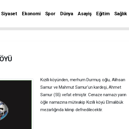
Siyaset
Ekonomi
Spor
Dünya
Asayiş
Eğitim
Sağlık
nat
KÖYÜ
Kızıllı köyünden, merhum Durmuş oğlu, Alihsan
Samur ve Mahmut Samur'un kardeşi, Ahmet
Samur (55) vefat etmiştir. Cenaze namazı yarın
öğle namazına müteakip Kızıllı köyü Elmalıbük
mezarlığında kılınıp defnedilecektir.