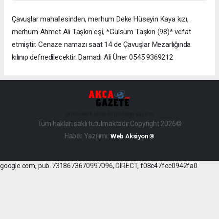
Çavuşlar mahallesinden, merhum Deke Hüseyin Kaya kızı,
merhum Ahmet Ali Taşkın eşi, *Gülsüm Taşkın (98)* vefat
etmiştir. Cenaze namazı saat 14 de Çavuşlar Mezarlığında
kılınıp defnedilecektir. Damadı Ali Üner 0545 9369212
haber paketi
haber scripti
haber yazılımı
Tüm hakları saklı tutulmaktadır.Copyright 2026©
Haber Yazılımı:
Web Aksiyon ®
google.com, pub-7318673670997096, DIRECT, f08c47fec0942fa0