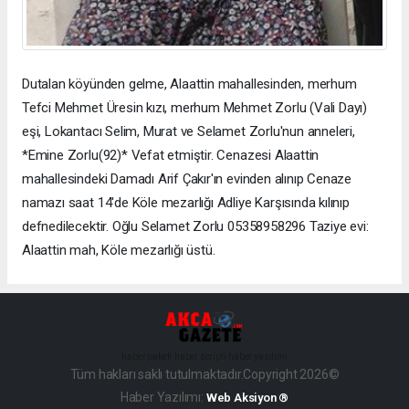
Dutalan köyünden gelme, Alaattin mahallesinden, merhum
Tefci Mehmet Üresin kızı, merhum Mehmet Zorlu (Vali Dayı)
eşi, Lokantacı Selim, Murat ve Selamet Zorlu'nun anneleri,
*Emine Zorlu(92)* Vefat etmiştir. Cenazesi Alaattin
mahallesindeki Damadı Arif Çakır'ın evinden alınıp Cenaze
namazı saat 14'de Köle mezarlığı Adliye Karşısında kılınıp
defnedilecektir. Oğlu Selamet Zorlu 05358958296 Taziye evi:
Alaattin mah, Köle mezarlığı üstü.
haber paketi
haber scripti
haber yazılımı
Tüm hakları saklı tutulmaktadır.Copyright 2026©
Haber Yazılımı:
Web Aksiyon ®