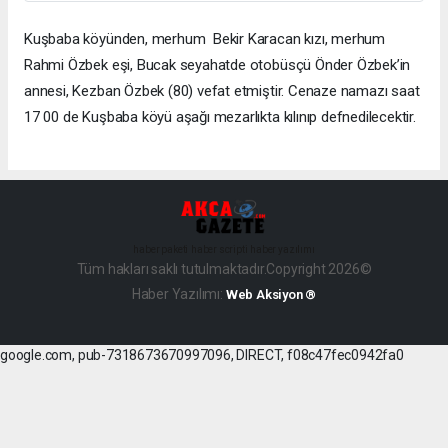
Kuşbaba köyünden, merhum Bekir Karacan kızı, merhum
Rahmi Özbek eşi, Bucak seyahatde otobüsçü Önder Özbek’in
annesi, Kezban Özbek (80) vefat etmiştir. Cenaze namazı saat
17 00 de Kuşbaba köyü aşağı mezarlıkta kılınıp defnedilecektir.
haber paketi
haber scripti
haber yazılımı
Tüm hakları saklı tutulmaktadır.Copyright 2026©
Haber Yazılımı:
Web Aksiyon ®
google.com, pub-7318673670997096, DIRECT, f08c47fec0942fa0