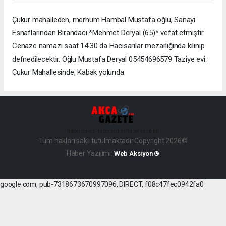
Çukur mahalleden, merhum Hambal Mustafa oğlu, Sanayi
Esnaflarından Bırandacı *Mehmet Deryal (65)* vefat etmiştir.
Cenaze namazı saat 14'30 da Hacısarılar mezarlığında kılınıp
defnedilecektir. Oğlu Mustafa Deryal 05454696579 Taziye evi:
Çukur Mahallesinde, Kabak yolunda.
haber paketi
haber scripti
haber yazılımı
Tüm hakları saklı tutulmaktadır.Copyright 2026©
Haber Yazılımı:
Web Aksiyon ®
google.com, pub-7318673670997096, DIRECT, f08c47fec0942fa0