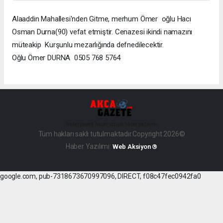
Alaaddin Mahallesi'nden Gitme, merhum Ömer oğlu Hacı
Osman Durna(90) vefat etmiştir. Cenazesi ikindi namazını
müteakip Kurşunlu mezarlığında defnedilecektir.
Oğlu Ömer DURNA 0505 768 5764
haber paketi
haber scripti
haber yazılımı
Tüm hakları saklı tutulmaktadır.Copyright 2026©
Haber Yazılımı:
Web Aksiyon ®
google.com, pub-7318673670997096, DIRECT, f08c47fec0942fa0