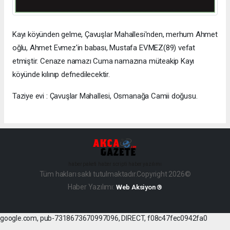
Kayı köyünden gelme, Çavuşlar Mahallesi'nden, merhum Ahmet
oğlu, Ahmet Evmez'in babası, Mustafa EVMEZ(89) vefat
etmiştir. Cenaze namazı Cuma namazına müteakip Kayı
köyünde kılınıp defnedilecektir.
Taziye evi : Çavuşlar Mahallesi, Osmanağa Camii doğusu.
haber paketi
haber scripti
haber yazılımı
Tüm hakları saklı tutulmaktadır.Copyright 2026©
Haber Yazılımı:
Web Aksiyon ®
google.com, pub-7318673670997096, DIRECT, f08c47fec0942fa0