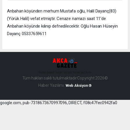
Anbahan köyünden merhum Mustafa oğlu, Halil Dayanç(83)
(Yörük Halil) vefat etmiştir. Cenaze namazı saat 11’de
Anbahan köyünde kılınıp defnedilecektir. Oğlu Hasan Hüseyin
Dayanç 05337659611
haber paketi
haber scripti
haber yazılımı
Tüm hakları saklı tutulmaktadır.Copyright 2026©
Haber Yazılımı:
Web Aksiyon ®
google.com, pub-7318673670997096, DIRECT, f08c47fec0942fa0