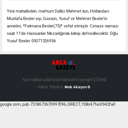
Yeni mahalleden, merhum Dallici Mehmet kızı, Hollandacı
Mustafa Besler eşi, Güssün, Yusuf ve Mehmet Besler'in
anneleri, *Fatmana Besler(75)* vefat etmiştir. Cenaze namazı
saat 11’de Hacısarılar Mezarlığında kılınıp defnedilecektir. Oğlu
Yusuf Besler 05071326956
haber paketi
haber scripti
haber yazılımı
Tüm hakları saklı tutulmaktadır.Copyright 2026©
Haber Yazılımı:
Web Aksiyon ®
google.com, pub-7318673670997096, DIRECT, f08c47fec0942fa0