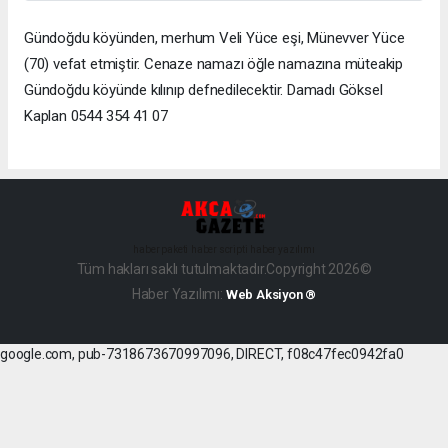
Gündoğdu köyünden, merhum Veli Yüce eşi, Münevver Yüce
(70) vefat etmiştir. Cenaze namazı öğle namazına müteakip
Gündoğdu köyünde kılınıp defnedilecektir. Damadı Göksel
Kaplan 0544 354 41 07
haber paketi
haber scripti
haber yazılımı
Tüm hakları saklı tutulmaktadır.Copyright 2026©
Haber Yazılımı:
Web Aksiyon ®
google.com, pub-7318673670997096, DIRECT, f08c47fec0942fa0