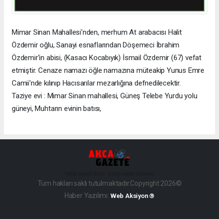
Mimar Sinan Mahallesi'nden, merhum At arabacısı Halit
Özdemir oğlu, Sanayi esnaflarından Döşemeci İbrahim
Özdemir'in abisi, (Kasacı Kocabıyık) İsmail Özdemir (67) vefat
etmiştir. Cenaze namazı öğle namazına müteakip Yunus Emre
Camii'nde kılınıp Hacısarılar mezarlığına defnedilecektir.
Taziye evi : Mimar Sinan mahallesi, Güneş Telebe Yurdu yolu
güneyi, Muhtarın evinin batısı,
haber paketi
haber scripti
haber yazılımı
Tüm hakları saklı tutulmaktadır.Copyright 2026©
Haber Yazılımı:
Web Aksiyon ®